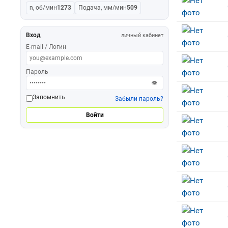
n, об/мин
1273
Подача, мм/мин
509
Вход
личный кабинет
E-mail / Логин
Пароль
👁
Запомнить
Забыли пароль?
Войти