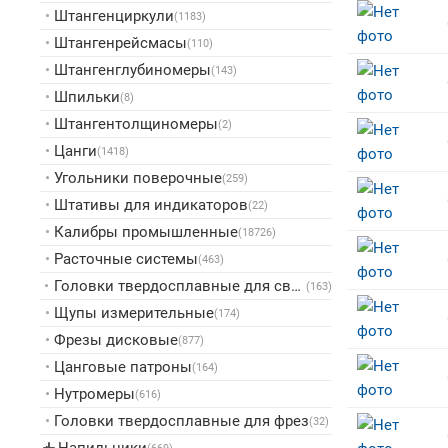
•
Штангенциркули
(1183)
•
Штангенрейсмасы
(110)
•
Штангенглубиномеры
(143)
•
Шпильки
(8)
•
Штангентолщиномеры
(2)
•
Цанги
(1418)
•
Угольники поверочные
(259)
•
Штативы для индикаторов
(22)
•
Калибры промышленные
(18726)
•
Расточные системы
(463)
•
Головки твердосплавные для сверл
(163)
•
Щупы измерительные
(174)
•
Фрезы дисковые
(877)
•
Цанговые патроны
(164)
•
Нутромеры
(616)
•
Головки твердосплавные для фрез
(32)