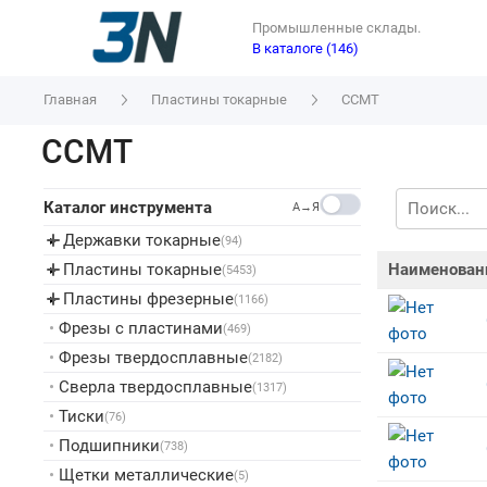
Промышленные склады.
В каталоге (146)
Главная
Пластины токарные
CCMT
CCMT
Каталог инструмента
A→Я
Державки токарные
▸
(94)
Пластины токарные
Наименован
▸
(5453)
Пластины фрезерные
▸
(1166)
•
Фрезы с пластинами
(469)
•
Фрезы твердосплавные
(2182)
•
Сверла твердосплавные
(1317)
•
Тиски
(76)
•
Подшипники
(738)
•
Щетки металлические
(5)