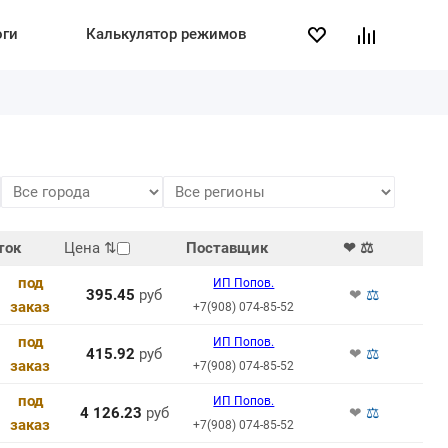
оги
Калькулятор режимов
ток
Цена
⇅
Поставщик
❤ ⚖
под
ИП Попов.
395.45
руб
❤
⚖
заказ
+7(908) 074-85-52
под
ИП Попов.
415.92
руб
❤
⚖
заказ
+7(908) 074-85-52
под
ИП Попов.
4 126.23
руб
❤
⚖
заказ
+7(908) 074-85-52