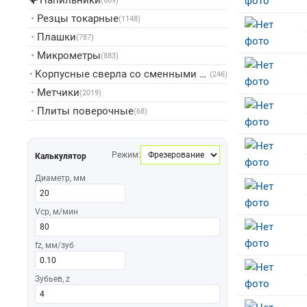
Напильники
▸
(669)
•
Резцы токарные
(1148)
•
Плашки
(787)
•
Микрометры
(883)
•
Корпусные сверла со сменными пластинами
(246)
•
Метчики
(2019)
•
Плиты поверочные
(68)
Режим:
Калькулятор
Диаметр, мм
Vср, м/мин
fz, мм/зуб
Зубьев, z