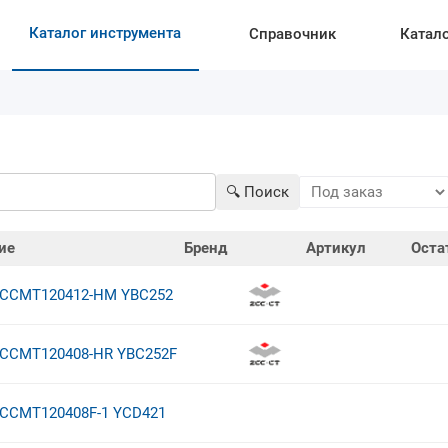
Каталог инструмента
Справочник
Катал
🔍︎ Поиск
ие
Бренд
Артикул
Оста
CCMT120412-HM YBC252
CCMT120408-HR YBC252F
CCMT120408F-1 YCD421