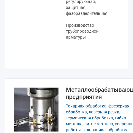
регулирующая,
защитная,
фазоразделительная.
Производство
трубопроводной
арматуры
Металлообрабатываю
предприятия
Токарная обработка
,
фрезерная
обработка,
лазерная резка
,
термическая обработка
,
гибка
металла
,
литье металла
,
сварочн
работы
,
гальваника
,
обработка