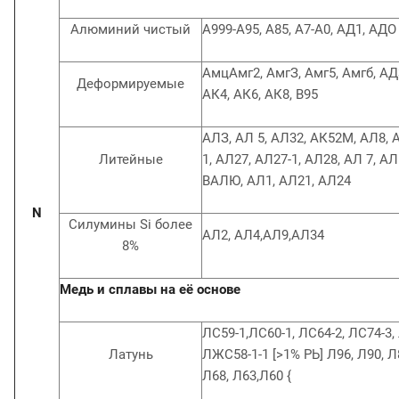
Алюминий чистый
А999-А95, А85, А7-А0, АД1, АДО
АмцАмг2, АмгЗ, Амг5, Амгб, АД3
Деформируемые
АК4, АК6, АК8, В95
АЛЗ, АЛ 5, АЛ32, АК52М, АЛ8, 
Литейные
1, АЛ27, АЛ27-1, АЛ28, АЛ 7, АЛ
ВАЛЮ, АЛ1, АЛ21, АЛ24
N
Силумины Si более
АЛ2, АЛ4,АЛ9,АЛ34
8%
Медь и сплавы на её основе
ЛС59-1,ЛС60-1, ЛС64-2, ЛС74-3,
Латунь
ЛЖС58-1-1 [>1% РЬ] Л96, Л90, Л
Л68, Л63,Л60 {