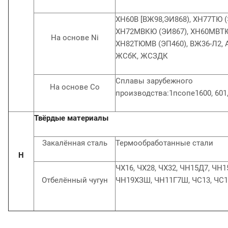
ХН60В [ВЖ98,ЭИ868), ХН77ТЮ (
ХН72МВКЮ (ЭИ867), ХН60МВТЮ
На основе Ni
ХН82ТЮМВ (ЭП460), ВЖ36-Л2, А
ЖСбК, ЖСЗДК
Сплавы зарубежного
На основе Со
производства:1псопе1600, 601,
Твёрдые материалы
Закалённая сталь
Термообработанные стали
Н
ЧХ16, ЧХ28, ЧХ32, ЧН15Д7, ЧН
Отбелённый чугун
ЧН19ХЗШ, ЧН11Г7Ш, ЧС13, ЧС1