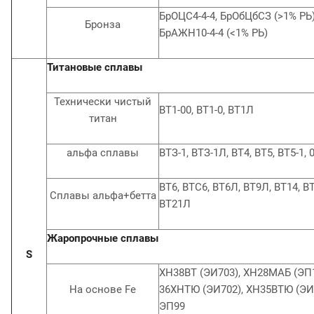
БрОЦС4-4-4, БрОбЦбСЗ (>1% РЬ)
Бронза
БрАЖН10-4-4 (<1% РЬ)
Титановые сплавы
Технически чистый
ВТ1-00, ВТ1-0, ВТ1Л
титан
альфа сплавы
ВТЗ-1, ВТЗ-1Л, ВТ4, ВТ5, ВТ5-1, 
ВТ6, ВТС6, ВТ6Л, ВТ9Л, ВТ14, В
Сплавы альфа+бетта
ВТ21Л
Жаропрочные сплавы
S
ХН38ВТ (ЭИ703), ХН28МАБ (ЭП1
На основе Fe
36ХНТЮ (ЭИ702), ХН35ВТЮ (ЭИ7
ЭП99