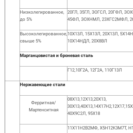
Низколегированное,
20ГЛ, 35ГЛ, ЗОГСЛ, 20ГФЛ, ЗО
до 5%
45ФЛ, ЗОХНМЛ, 23ХГС2МФЛ, 
Высоколегированное,
10Х13Л, 15Х13Л, 20Х13Л, 5Х14
свыше 5%
10Х14НДЛ, 20Х8ВЛ
Марганцовистая и броневая сталь
Г12,10Г2А, 12Г2А, 110Г13Л
Нержавеющие стали
08X13,12X13,20X13,
Ферритная/
30X13,40X13,14X17Н2,12X17,15Х
Мартенситная
40Х9С2Л, 95X18
11Х11Н2В2МФ, X5H12K3M7T, H