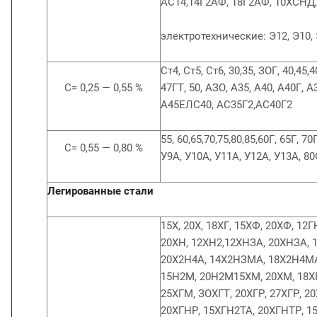
АС14,14Г2АФ, 18Г2АФ, 10ХСНД
электротехнические: Э12, Э10,
Ст4, Ст5, Ст6, 30,35, ЗОГ, 40,45,4
С= 0,25 — 0,55 %
47ГТ, 50, АЗО, А35, А40, А40Г, А
А45ЕЛС40, АС35Г2,АС40Г2
55, 60,65,70,75,80,85,60Г, 65Г, 70
С= 0,55 — 0,80 %
У9А, У10А, У11А, У12А, У13А, 80
Легированные стали
15Х, 20Х, 18ХГ, 15ХФ, 20ХФ, 1
20ХН, 12ХН2,12ХНЗА, 20ХНЗА, 
20Х2Н4А, 14Х2НЗМА, 18Х2Н4МА
15Н2М, 20Н2М15ХМ, 20ХМ, 18ХГ
25ХГМ, ЗОХГТ, 20ХГР, 27ХГР, 2
20ХГНР, 15ХГН2ТА, 20ХГНТР, 1