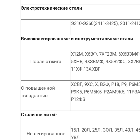
Электротехнические стали
Э310-Э360(3411-3425), 2011-241
Высоколегированные и инструментальные стали
Х12М, Х6ВФ, 7ХГ2ВМ, 6Х6ВЗМФ
После отжига
5ХНВ, 4ХЗВМФ, 4Х5В2ФС, ЗХ2В
11ХФ,13Х,ХВГ
ХСВГ, 9ХС, X, В2Ф, Р18, Р9, Р6М
С повышенной
Р9К5, Р6М5К5, Р2АМ9К5, 11РЗ
твёрдостью
Р12ФЗ
Стальное литьё
15Л, 20Л, 25Л, ЗОЛ, 35Л, 40Л, 4
Не легированное
У8Л