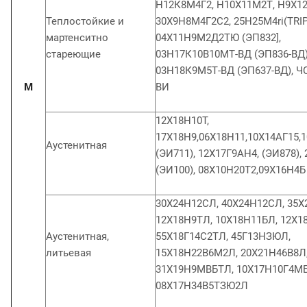
Н12К8М4Г2, Н10Х11М2Т, Н9Х1
Теплостойкие и
30Х9Н8М4Г2С2, 25H25M4ri(TRIP
мартенситно
04Х11Н9М2Д2ТЮ (ЭП832],
стареющие
03Н17К10В10МТ-ВД (ЭП836-ВД)
03Н18К9М5Т-ВД (ЭП637-ВД), ЧС
М
ВИ
12X18H10T,
17Х18Н9,06Х18Н11,10Х14АГ15,
Аустенитная
(ЭИ711), 12Х17Г9АН4, (ЭИ878),
(ЭИ100), 08Х10Н20Т2,09Х16Н4Б
30Х24Н12СЛ, 40Х24Н12СЛ, 35Х
12Х18Н9ТЛ, 10Х18Н11БЛ, 12Х
Аустенитная,
55Х18Г14С2ТЛ, 45Г13НЗЮЛ,
литьевая
15Х18Н22В6М2Л, 20Х21Н46В8Л
31Х19Н9МВБТЛ, 10Х17Н10Г4МБ
08Х17Н34В5ТЗЮ2Л