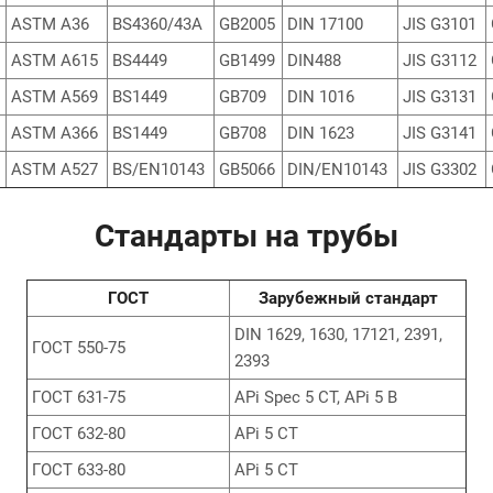
ASTM A36
BS4360/43A
GB2005
DIN 17100
JIS G3101
ASTM A615
BS4449
GB1499
DIN488
JIS G3112
ASTM A569
BS1449
GB709
DIN 1016
JIS G3131
ASTM A366
BS1449
GB708
DIN 1623
JIS G3141
ASTM A527
BS/EN10143
GB5066
DIN/EN10143
JIS G3302
Стандарты на трубы
ГОСТ
Зарубежный стандарт
DIN 1629, 1630, 17121, 2391,
ГОСТ 550-75
2393
ГОСТ 631-75
APi Spec 5 CT, APi 5 B
ГОСТ 632-80
APi 5 CT
ГОСТ 633-80
APi 5 CT