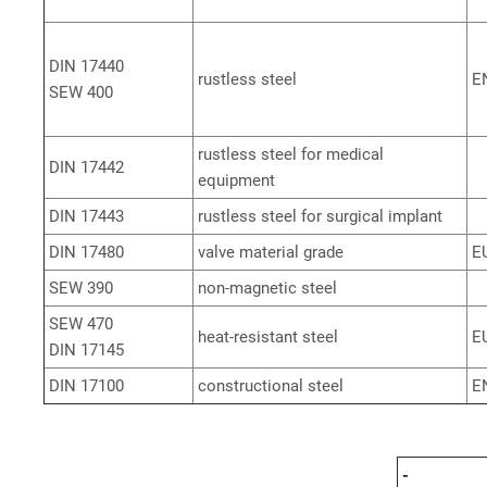
DIN 17440
rustless steel
E
SEW 400
rustless steel for medical
DIN 17442
equipment
DIN 17443
rustless steel for surgical implant
DIN 17480
valve material grade
E
SEW 390
non-magnetic steel
SEW 470
heat-resistant steel
E
DIN 17145
DIN 17100
constructional steel
E
-