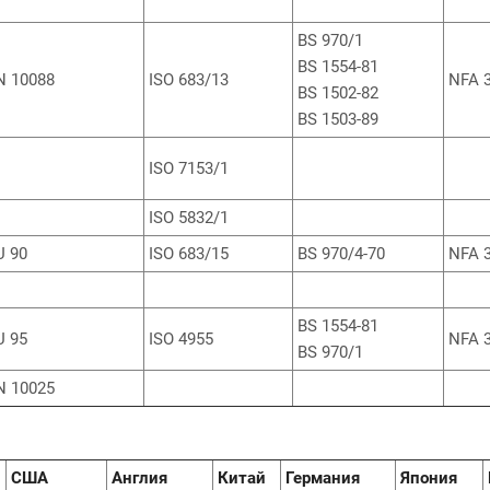
BS 970/1
BS 1554-81
N 10088
ISO 683/13
NFA 3
BS 1502-82
BS 1503-89
ISO 7153/1
ISO 5832/1
U 90
ISO 683/15
BS 970/4-70
NFA 3
BS 1554-81
U 95
ISO 4955
NFA 3
BS 970/1
N 10025
США
Англия
Китай
Германия
Япония