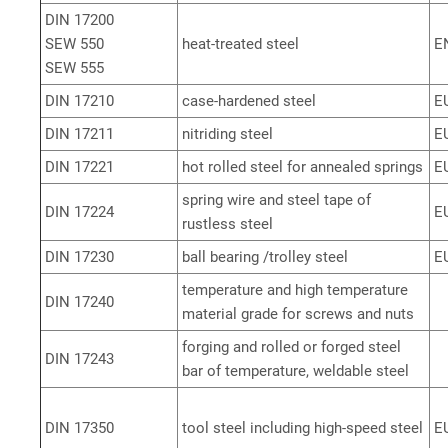
DIN 17200
SEW 550
heat-treated steel
E
SEW 555
DIN 17210
case-hardened steel
E
DIN 17211
nitriding steel
E
DIN 17221
hot rolled steel for annealed springs
E
spring wire and steel tape of
DIN 17224
E
rustless steel
DIN 17230
ball bearing /trolley steel
E
temperature and high temperature
DIN 17240
material grade for screws and nuts
forging and rolled or forged steel
DIN 17243
bar of temperature, weldable steel
DIN 17350
tool steel including high-speed steel
E