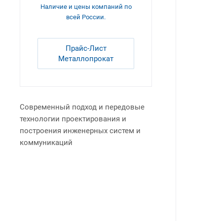
Труба э/с оцинк.
Наличие и цены компаний по
Отвод
всей России.
Отвод б/у
Отвод ВУС/ЦПП
Прайс-Лист
Отвод оцинк.
Металлопрокат
Отвод ПНД
Отвод ППУ
Переход
Современный подход и передовые
Переход оцинк.
технологии проектирования и
Переход ПНД
построения инженерных систем и
Прокладка
коммуникаций
Резьба
Резьба оцинк.
Сгон
Сгон оцинк.
Седелка ПНД