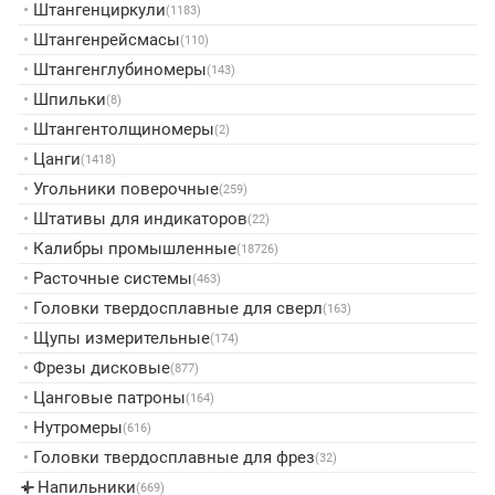
•
Штангенциркули
(1183)
•
Штангенрейсмасы
(110)
•
Штангенглубиномеры
(143)
•
Шпильки
(8)
•
Штангентолщиномеры
(2)
•
Цанги
(1418)
•
Угольники поверочные
(259)
•
Штативы для индикаторов
(22)
•
Калибры промышленные
(18726)
•
Расточные системы
(463)
•
Головки твердосплавные для сверл
(163)
•
Щупы измерительные
(174)
•
Фрезы дисковые
(877)
•
Цанговые патроны
(164)
•
Нутромеры
(616)
•
Головки твердосплавные для фрез
(32)
Напильники
▸
(669)