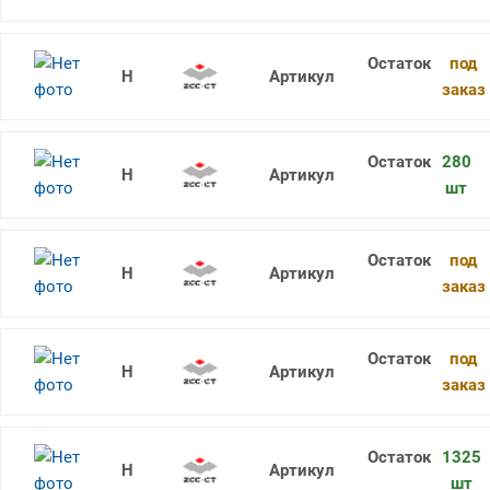
под
CCMT060202-HF YBC152
заказ
280
CCMT060202-EF YBM153
шт
под
CCMT060202-EF YBG205
заказ
под
CCMT060202-EF YBG202
заказ
1325
CCMT060204-EM YBG205
шт