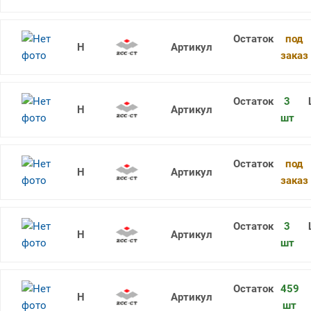
под
CCMT060204-EF YBG205
заказ
3
CCMT060204-AHF YNT251
шт
под
CCMT060204-AHF YB9320
заказ
3
CCMT060202-HF YBG202
шт
459
CCMT060202-HF YBC252
шт