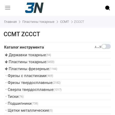
Главная
Пластины токарные
CCMT
ZCCCT
CCMT ZCCCT
Каталог инструмента
A→Я
Державки токарные
▸
(94)
Пластины токарные
▸
(5453)
Пластины фрезерные
▸
(1166)
•
Фрезы с пластинами
(469)
•
Фрезы твердосплавные
(2182)
•
Сверла твердосплавные
(1317)
•
Тиски
(76)
•
Подшипники
(738)
•
Щетки металлические
(5)