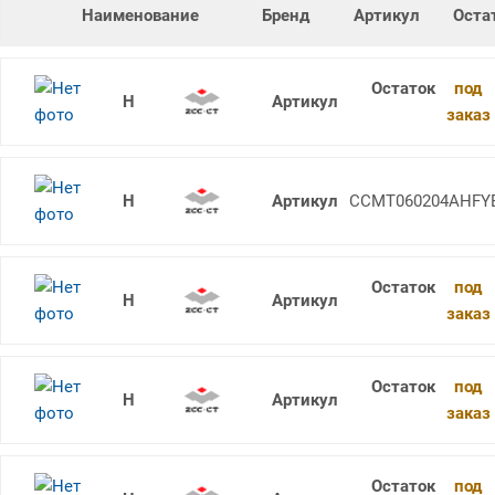
Наименование
Бренд
Артикул
Оста
под
CCMT060204-EF YBG205F
заказ
CCMT060204-AHF YB9320
CCMT060204AHFY
под
CCMT060204-HF YBC251
заказ
под
CCMT060204-AHF YBG205
заказ
под