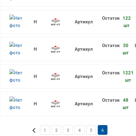
122
CCMT060204-AHF YB9320
шт
30
CCMT060202-HF YBC152
шт
1221
CCMT060202-EF YBG205
шт
48
CCMT060202-EF YBG202
шт
1
2
3
4
5
6