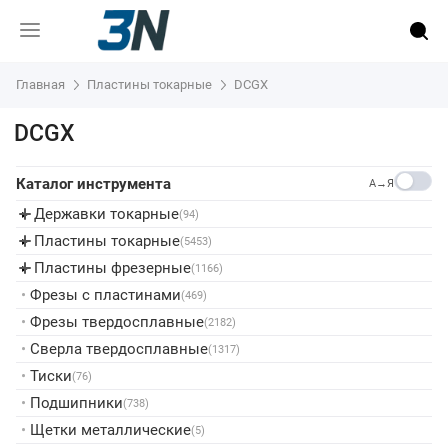
Главная
Пластины токарные
DCGX
DCGX
Каталог инструмента
A→Я
Державки токарные
▸
(94)
Пластины токарные
▸
(5453)
Пластины фрезерные
▸
(1166)
•
Фрезы с пластинами
(469)
•
Фрезы твердосплавные
(2182)
•
Сверла твердосплавные
(1317)
•
Тиски
(76)
•
Подшипники
(738)
•
Щетки металлические
(5)