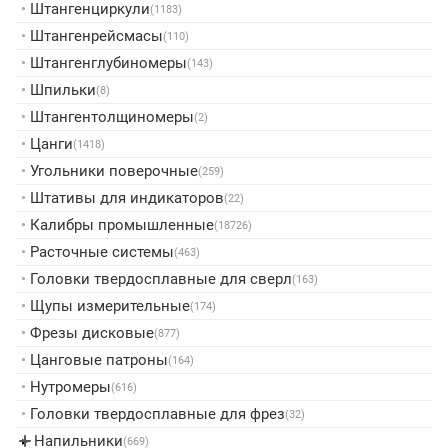
•
Штангенциркули
(1183)
•
Штангенрейсмасы
(110)
•
Штангенглубиномеры
(143)
•
Шпильки
(8)
•
Штангентолщиномеры
(2)
•
Цанги
(1418)
•
Угольники поверочные
(259)
•
Штативы для индикаторов
(22)
•
Калибры промышленные
(18726)
•
Расточные системы
(463)
•
Головки твердосплавные для сверл
(163)
•
Щупы измерительные
(174)
•
Фрезы дисковые
(877)
•
Цанговые патроны
(164)
•
Нутромеры
(616)
•
Головки твердосплавные для фрез
(32)
Напильники
▸
(669)