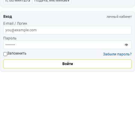
n, об/мин
1273
Подача, мм/мин
509
Вход
личный кабинет
E-mail / Логин
Пароль
👁
Запомнить
Забыли пароль?
Войти