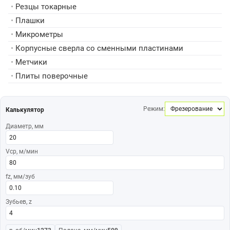
•
Резцы токарные
•
Плашки
•
Микрометры
•
Корпусные сверла со сменными пластинами
•
Метчики
•
Плиты поверочные
Режим:
Калькулятор
Диаметр, мм
Vср, м/мин
fz, мм/зуб
Зубьев, z