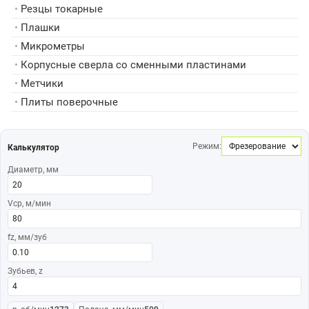
•
Резцы токарные
•
Плашки
•
Микрометры
•
Корпусные сверла со сменными пластинами
•
Метчики
•
Плиты поверочные
Режим:
Калькулятор
Диаметр, мм
Vср, м/мин
fz, мм/зуб
Зубьев, z