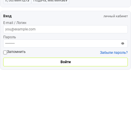
n, об/мин
1273
Подача, мм/мин
509
Вход
личный кабинет
E-mail / Логин
Пароль
👁
Запомнить
Забыли пароль?
Войти