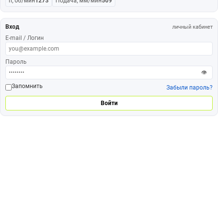
n, об/мин
1273
Подача, мм/мин
509
Вход
личный кабинет
E-mail / Логин
Пароль
👁
Запомнить
Забыли пароль?
Войти