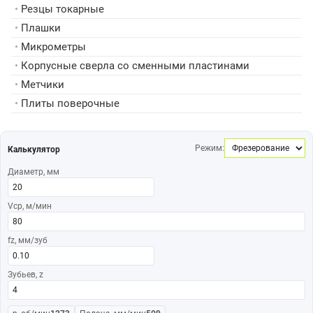
•
Резцы токарные
•
Плашки
•
Микрометры
•
Корпусные сверла со сменными пластинами
•
Метчики
•
Плиты поверочные
Режим:
Калькулятор
Диаметр, мм
Vср, м/мин
fz, мм/зуб
Зубьев, z