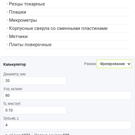
•
Резцы токарные
•
Плашки
•
Микрометры
•
Корпусные сверла со сменными пластинами
•
Метчики
•
Плиты поверочные
Режим:
Калькулятор
Диаметр, мм
Vср, м/мин
fz, мм/зуб
Зубьев, z