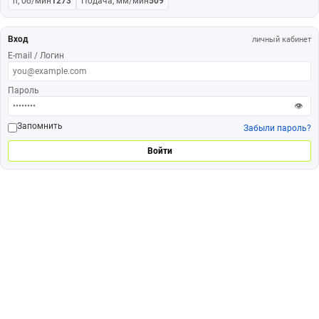
n, об/мин
1273
Подача, мм/мин
509
Вход
личный кабинет
E-mail / Логин
Пароль
👁
Запомнить
Забыли пароль?
Войти