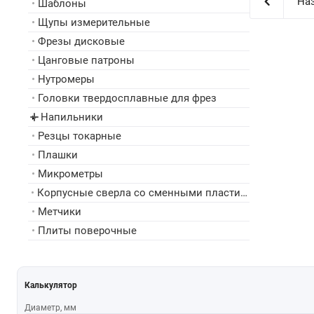
Наз
•
Шаблоны
•
Щупы измерительные
•
Фрезы дисковые
•
Цанговые патроны
•
Нутромеры
•
Головки твердосплавные для фрез
Напильники
▸
•
Резцы токарные
•
Плашки
•
Микрометры
•
Корпусные сверла со сменными пластинами
•
Метчики
•
Плиты поверочные
Калькулятор
Диаметр, мм