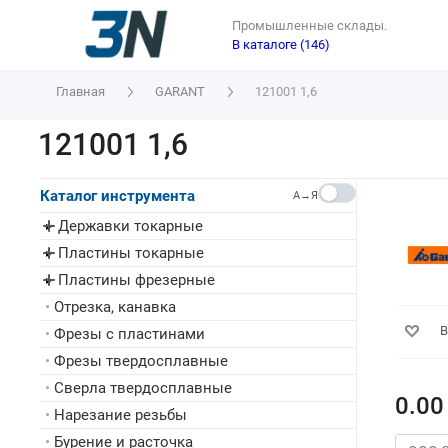
Промышленные склады.
В каталоге (146)
Главная
GARANT
121001 1,6
121001 1,6
Каталог инструмента
A→Я
Державки токарные
▸
Пластины токарные
▸
Пластины фрезерные
▸
•
Отрезка, канавка
В
•
Фрезы с пластинами
•
Фрезы твердосплавные
•
Сверла твердосплавные
0.00
•
Нарезание резьбы
•
Бурение и расточка