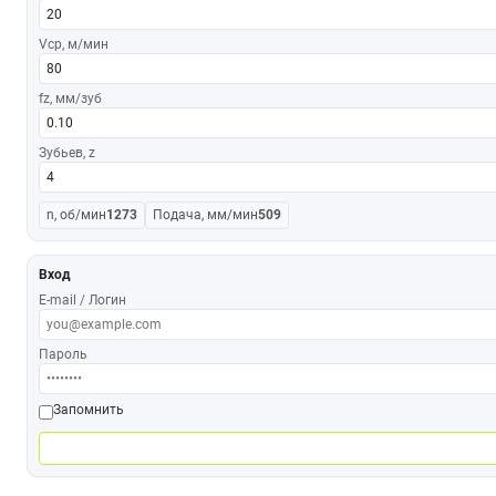
Vср, м/мин
fz, мм/зуб
Зубьев, z
n, об/мин
1273
Подача, мм/мин
509
Вход
E-mail / Логин
Пароль
Запомнить