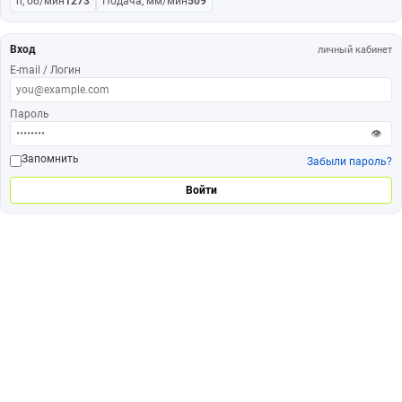
n, об/мин
1273
Подача, мм/мин
509
Вход
личный кабинет
E-mail / Логин
Пароль
👁
Запомнить
Забыли пароль?
Войти