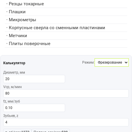
•
Резцы токарные
•
Плашки
•
Микрометры
•
Корпусные сверла со сменными пластинами
•
Метчики
•
Плиты поверочные
Режим:
Калькулятор
Диаметр, мм
Vср, м/мин
fz, мм/зуб
Зубьев, z