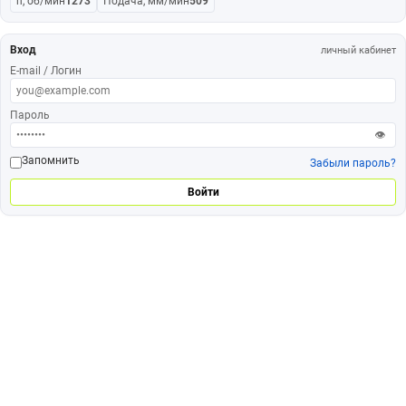
n, об/мин
1273
Подача, мм/мин
509
Вход
личный кабинет
E-mail / Логин
Пароль
👁
Запомнить
Забыли пароль?
Войти