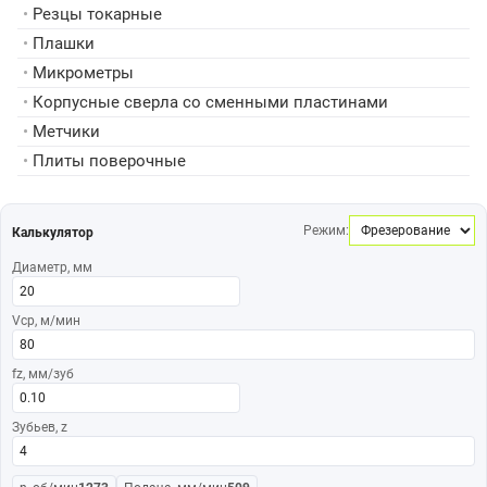
•
Резцы токарные
•
Плашки
•
Микрометры
•
Корпусные сверла со сменными пластинами
•
Метчики
•
Плиты поверочные
Режим:
Калькулятор
Диаметр, мм
Vср, м/мин
fz, мм/зуб
Зубьев, z