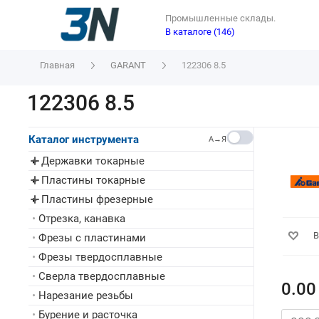
Промышленные склады.
В каталоге (146)
Главная
GARANT
122306 8.5
122306 8.5
Каталог инструмента
A→Я
Державки токарные
▸
Пластины токарные
▸
Пластины фрезерные
▸
•
Отрезка, канавка
В
•
Фрезы с пластинами
•
Фрезы твердосплавные
•
Сверла твердосплавные
0.00
•
Нарезание резьбы
•
Бурение и расточка