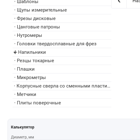
Наз
•
Шаблоны
•
Щупы измерительные
•
Фрезы дисковые
•
Цанговые патроны
•
Нутромеры
•
Головки твердосплавные для фрез
Напильники
▸
•
Резцы токарные
•
Плашки
•
Микрометры
•
Корпусные сверла со сменными пластинами
•
Метчики
•
Плиты поверочные
Калькулятор
Диаметр, мм