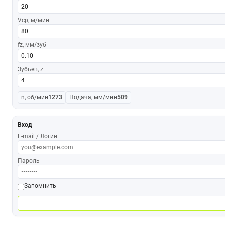
Vср, м/мин
fz, мм/зуб
Зубьев, z
n, об/мин
1273
Подача, мм/мин
509
Вход
E-mail / Логин
Пароль
Запомнить