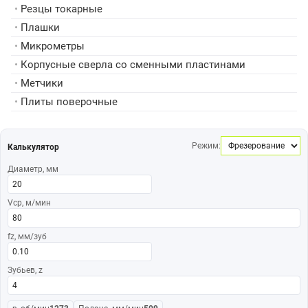
•
Резцы токарные
•
Плашки
•
Микрометры
•
Корпусные сверла со сменными пластинами
•
Метчики
•
Плиты поверочные
Режим:
Калькулятор
Диаметр, мм
Vср, м/мин
fz, мм/зуб
Зубьев, z