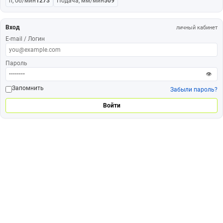
n, об/мин
1273
Подача, мм/мин
509
Вход
личный кабинет
E-mail / Логин
Пароль
👁
Запомнить
Забыли пароль?
Войти