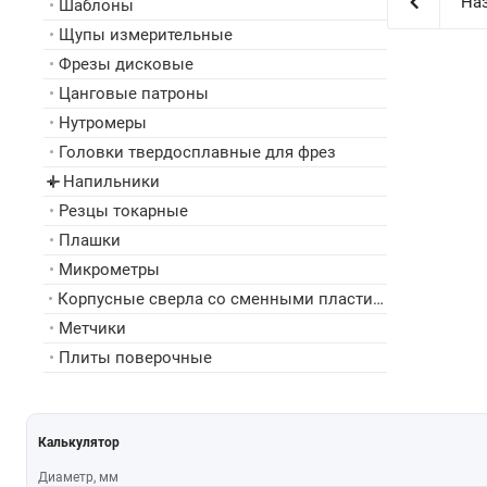
Наз
•
Шаблоны
•
Щупы измерительные
•
Фрезы дисковые
•
Цанговые патроны
•
Нутромеры
•
Головки твердосплавные для фрез
Напильники
▸
•
Резцы токарные
•
Плашки
•
Микрометры
•
Корпусные сверла со сменными пластинами
•
Метчики
•
Плиты поверочные
Калькулятор
Диаметр, мм