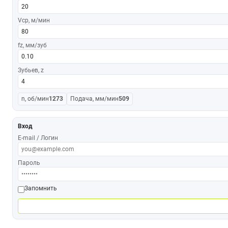
Vср, м/мин
fz, мм/зуб
Зубьев, z
n, об/мин
1273
Подача, мм/мин
509
Вход
E-mail / Логин
Пароль
Запомнить