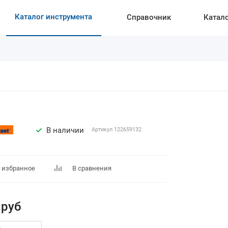
Каталог инструмента
Справочник
Катал
В наличии
Артикул
122659132
 избранное
В сравнения
руб