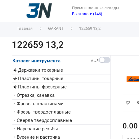
Промышленные склады.
В каталоге (146)
Главная
GARANT
122659 13,2
122659 13,2
Каталог инструмента
A→Я
Державки токарные
▸
Пластины токарные
▸
Пластины фрезерные
▸
•
Отрезка, канавка
В
•
Фрезы с пластинами
•
Фрезы твердосплавные
•
Сверла твердосплавные
0.00
•
Нарезание резьбы
•
Бурение и расточка