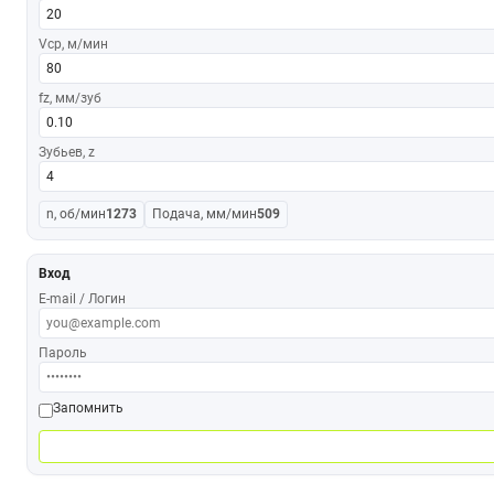
Vср, м/мин
fz, мм/зуб
Зубьев, z
n, об/мин
1273
Подача, мм/мин
509
Вход
E-mail / Логин
Пароль
Запомнить