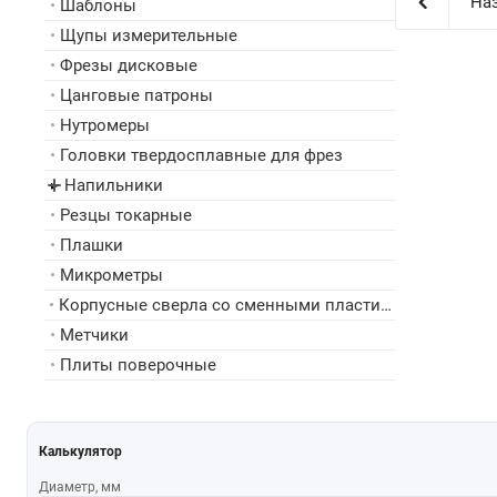
Наз
•
Шаблоны
•
Щупы измерительные
•
Фрезы дисковые
•
Цанговые патроны
•
Нутромеры
•
Головки твердосплавные для фрез
Напильники
▸
•
Резцы токарные
•
Плашки
•
Микрометры
•
Корпусные сверла со сменными пластинами
•
Метчики
•
Плиты поверочные
Калькулятор
Диаметр, мм