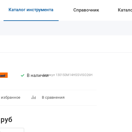
Каталог инструмента
Справочник
Катал
В наличии
Артикул
130150M14HSSVISO26H
 избранное
В сравнения
руб