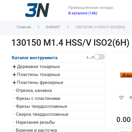
Промышленные склады.
В каталоге (146)
Главная
GARANT
130150 M1.4 HSS/V ISO2(6H)
130150 M1.4 HSS/V ISO2(6H)
Каталог инструмента
A→Я
Державки токарные
▸
Пластины токарные
▸
Пластины фрезерные
▸
•
Отрезка, канавка
В
•
Фрезы с пластинами
•
Фрезы твердосплавные
•
Сверла твердосплавные
0.00
•
Нарезание резьбы
•
Бурение и расточка