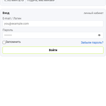
n, об/мин
1273
Подача, мм/мин
509
Вход
личный кабинет
E-mail / Логин
Пароль
👁
Запомнить
Забыли пароль?
Войти