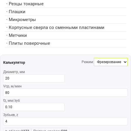
•
Резцы токарные
•
Плашки
•
Микрометры
•
Корпусные сверла со сменными пластинами
•
Метчики
•
Плиты поверочные
Режим:
Калькулятор
Диаметр, мм
Vср, м/мин
fz, мм/зуб
Зубьев, z