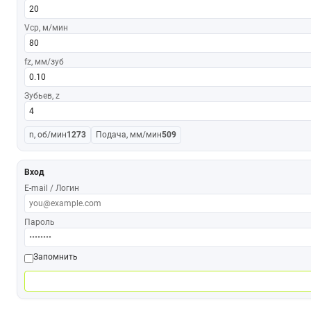
Vср, м/мин
fz, мм/зуб
Зубьев, z
n, об/мин
1273
Подача, мм/мин
509
Вход
E-mail / Логин
Пароль
Запомнить