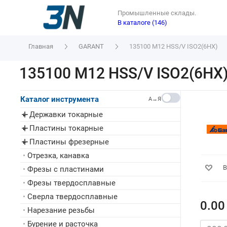
Промышленные склады.
В каталоге (146)
Главная
GARANT
135100 M12 HSS/V ISO2(6HX)
135100 M12 HSS/V ISO2(6HX
Каталог инструмента
A→Я
Державки токарные
▸
Пластины токарные
▸
Пластины фрезерные
▸
•
Отрезка, канавка
В
•
Фрезы с пластинами
•
Фрезы твердосплавные
•
Сверла твердосплавные
0.00
•
Нарезание резьбы
•
Бурение и расточка