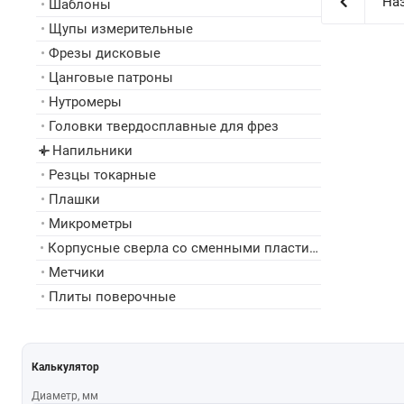
Наз
•
Шаблоны
•
Щупы измерительные
•
Фрезы дисковые
•
Цанговые патроны
•
Нутромеры
•
Головки твердосплавные для фрез
Напильники
▸
•
Резцы токарные
•
Плашки
•
Микрометры
•
Корпусные сверла со сменными пластинами
•
Метчики
•
Плиты поверочные
Калькулятор
Диаметр, мм