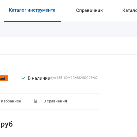
Каталог инструмента
Справочник
Катал
)
В наличии
Артикул
135100M12HSSVISO26HX
 избранное
В сравнения
руб