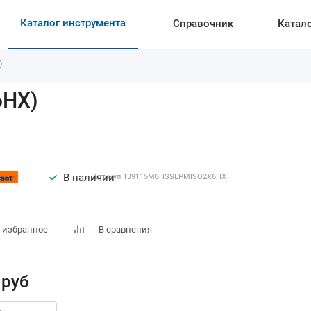
Каталог инструмента
Справочник
Катал
)
6HX)
В наличии
Артикул
139115M6HSSEPMISO2X6HX
 избранное
В сравнения
руб