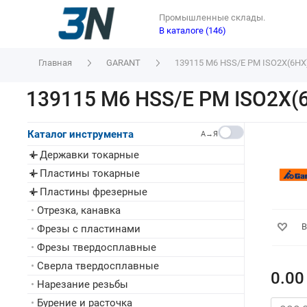
Промышленные склады.
В каталоге (146)
Главная
GARANT
139115 M6 HSS/E PM ISO2X(6HX
139115 M6 HSS/E PM ISO2X(
Каталог инструмента
A→Я
Державки токарные
▸
Пластины токарные
▸
Пластины фрезерные
▸
•
Отрезка, канавка
В
•
Фрезы с пластинами
•
Фрезы твердосплавные
•
Сверла твердосплавные
0.00
•
Нарезание резьбы
•
Бурение и расточка