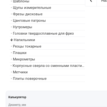
Наз
•
Шаблоны
•
Щупы измерительные
•
Фрезы дисковые
•
Цанговые патроны
•
Нутромеры
•
Головки твердосплавные для фрез
Напильники
▸
•
Резцы токарные
•
Плашки
•
Микрометры
•
Корпусные сверла со сменными пластинами
•
Метчики
•
Плиты поверочные
Калькулятор
Диаметр, мм