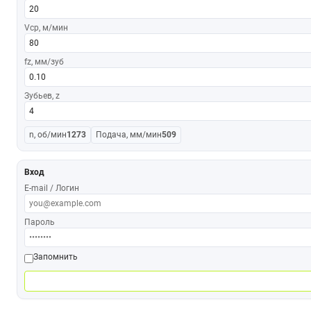
Vср, м/мин
fz, мм/зуб
Зубьев, z
n, об/мин
1273
Подача, мм/мин
509
Вход
E-mail / Логин
Пароль
Запомнить