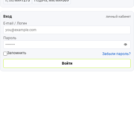
n, об/мин
1273
Подача, мм/мин
509
Вход
личный кабинет
E-mail / Логин
Пароль
👁
Запомнить
Забыли пароль?
Войти