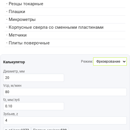
•
Резцы токарные
•
Плашки
•
Микрометры
•
Корпусные сверла со сменными пластинами
•
Метчики
•
Плиты поверочные
Режим:
Калькулятор
Диаметр, мм
Vср, м/мин
fz, мм/зуб
Зубьев, z