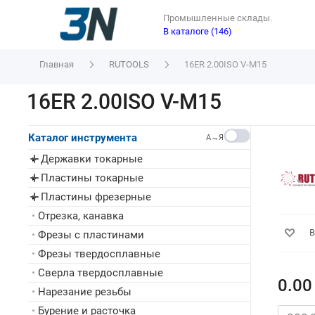
Промышленные склады.
В каталоге (146)
Главная
RUTOOLS
16ER 2.00ISO V-M15
16ER 2.00ISO V-M15
Каталог инструмента
A→Я
Державки токарные
▸
Пластины токарные
▸
Пластины фрезерные
▸
•
Отрезка, канавка
В
•
Фрезы с пластинами
•
Фрезы твердосплавные
•
Сверла твердосплавные
0.00
•
Нарезание резьбы
•
Бурение и расточка