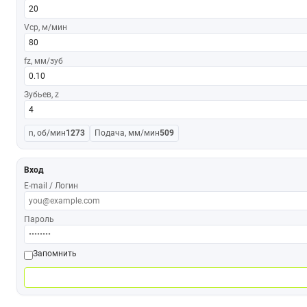
Vср, м/мин
fz, мм/зуб
Зубьев, z
n, об/мин
1273
Подача, мм/мин
509
Вход
E-mail / Логин
Пароль
Запомнить