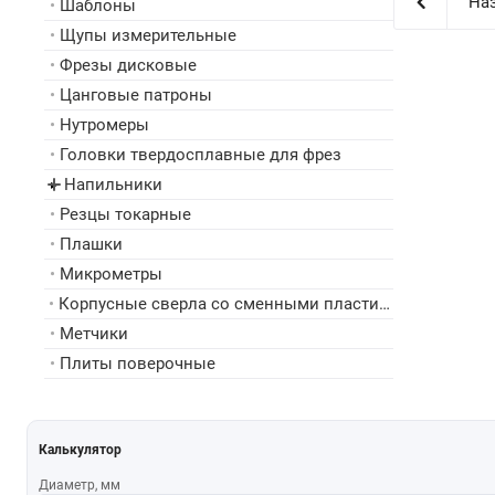
Наз
•
Шаблоны
•
Щупы измерительные
•
Фрезы дисковые
•
Цанговые патроны
•
Нутромеры
•
Головки твердосплавные для фрез
Напильники
▸
•
Резцы токарные
•
Плашки
•
Микрометры
•
Корпусные сверла со сменными пластинами
•
Метчики
•
Плиты поверочные
Калькулятор
Диаметр, мм