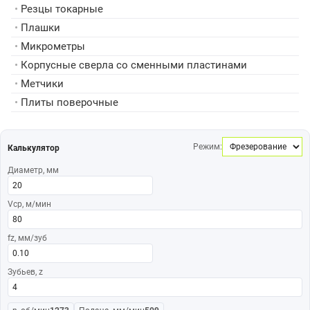
•
Резцы токарные
•
Плашки
•
Микрометры
•
Корпусные сверла со сменными пластинами
•
Метчики
•
Плиты поверочные
Режим:
Калькулятор
Диаметр, мм
Vср, м/мин
fz, мм/зуб
Зубьев, z