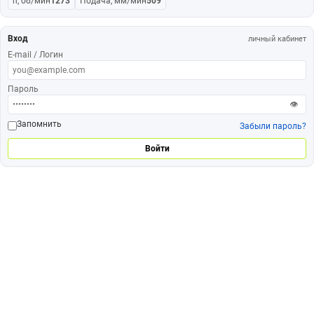
n, об/мин
1273
Подача, мм/мин
509
Вход
личный кабинет
E-mail / Логин
Пароль
👁
Запомнить
Забыли пароль?
Войти