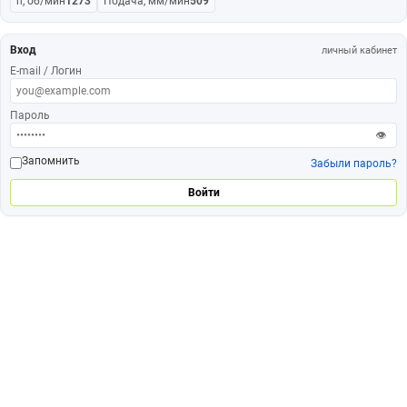
n, об/мин
1273
Подача, мм/мин
509
Вход
личный кабинет
E-mail / Логин
Пароль
👁
Запомнить
Забыли пароль?
Войти