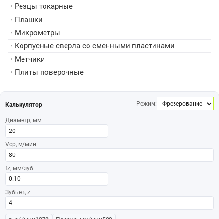
•
Резцы токарные
•
Плашки
•
Микрометры
•
Корпусные сверла со сменными пластинами
•
Метчики
•
Плиты поверочные
Режим:
Калькулятор
Диаметр, мм
Vср, м/мин
fz, мм/зуб
Зубьев, z