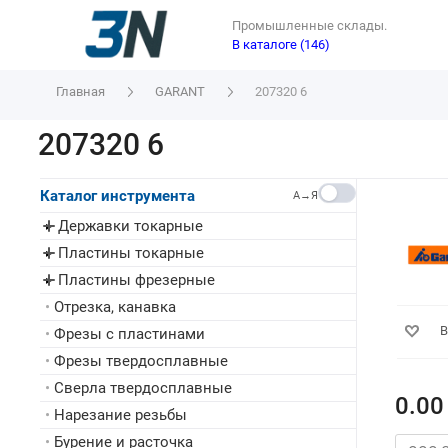
Промышленные склады.
В каталоге (146)
Главная
GARANT
207320 6
207320 6
Каталог инструмента
A→Я
Державки токарные
▸
Пластины токарные
▸
Пластины фрезерные
▸
•
Отрезка, канавка
В
•
Фрезы с пластинами
•
Фрезы твердосплавные
•
Сверла твердосплавные
0.00
•
Нарезание резьбы
•
Бурение и расточка