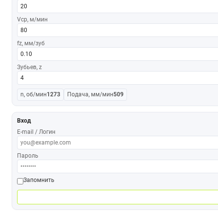
Vср, м/мин
fz, мм/зуб
Зубьев, z
n, об/мин
1273
Подача, мм/мин
509
Вход
E-mail / Логин
Пароль
Запомнить