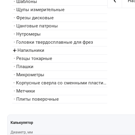
Наз
•
Шаблоны
•
Щупы измерительные
•
Фрезы дисковые
•
Цанговые патроны
•
Нутромеры
•
Головки твердосплавные для фрез
Напильники
▸
•
Резцы токарные
•
Плашки
•
Микрометры
•
Корпусные сверла со сменными пластинами
•
Метчики
•
Плиты поверочные
Калькулятор
Диаметр, мм