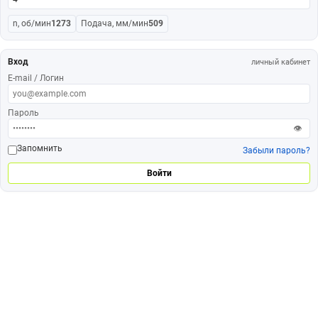
n, об/мин
1273
Подача, мм/мин
509
Вход
личный кабинет
E-mail / Логин
Пароль
👁
Запомнить
Забыли пароль?
Войти