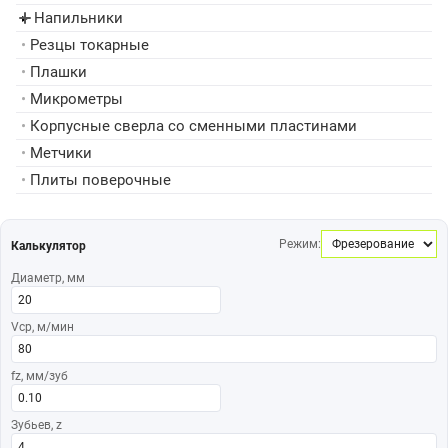
Напильники
▸
•
Резцы токарные
•
Плашки
•
Микрометры
•
Корпусные сверла со сменными пластинами
•
Метчики
•
Плиты поверочные
Режим:
Калькулятор
Диаметр, мм
Vср, м/мин
fz, мм/зуб
Зубьев, z