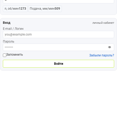
n, об/мин
1273
Подача, мм/мин
509
Вход
личный кабинет
E-mail / Логин
Пароль
👁
Запомнить
Забыли пароль?
Войти