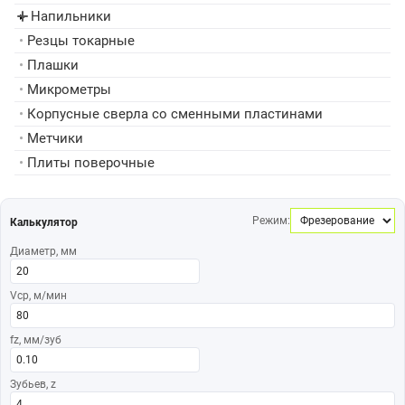
Напильники
▸
•
Резцы токарные
•
Плашки
•
Микрометры
•
Корпусные сверла со сменными пластинами
•
Метчики
•
Плиты поверочные
Режим:
Калькулятор
Диаметр, мм
Vср, м/мин
fz, мм/зуб
Зубьев, z