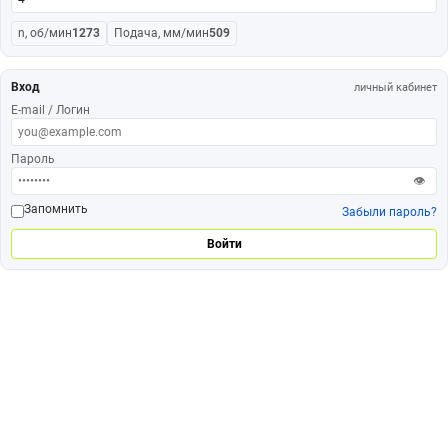
n, об/мин
1273
Подача, мм/мин
509
Вход
личный кабинет
E-mail / Логин
Пароль
👁
Запомнить
Забыли пароль?
Войти