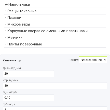
Напильники
▸
•
Резцы токарные
•
Плашки
•
Микрометры
•
Корпусные сверла со сменными пластинами
•
Метчики
•
Плиты поверочные
Режим:
Калькулятор
Диаметр, мм
Vср, м/мин
fz, мм/зуб
Зубьев, z