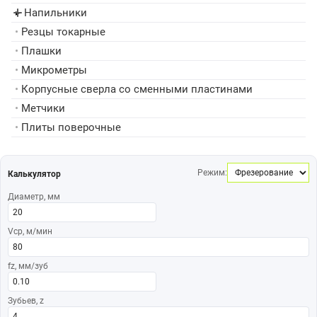
Напильники
▸
•
Резцы токарные
•
Плашки
•
Микрометры
•
Корпусные сверла со сменными пластинами
•
Метчики
•
Плиты поверочные
Режим:
Калькулятор
Диаметр, мм
Vср, м/мин
fz, мм/зуб
Зубьев, z