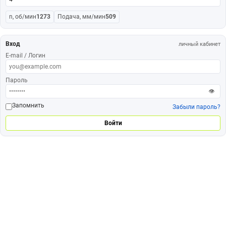
n, об/мин
1273
Подача, мм/мин
509
Вход
личный кабинет
E-mail / Логин
Пароль
👁
Запомнить
Забыли пароль?
Войти