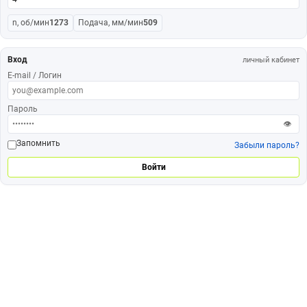
n, об/мин
1273
Подача, мм/мин
509
Вход
личный кабинет
E-mail / Логин
Пароль
👁
Запомнить
Забыли пароль?
Войти