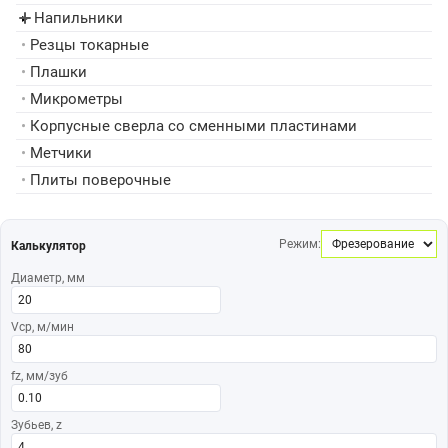
Напильники
▸
•
Резцы токарные
•
Плашки
•
Микрометры
•
Корпусные сверла со сменными пластинами
•
Метчики
•
Плиты поверочные
Режим:
Калькулятор
Диаметр, мм
Vср, м/мин
fz, мм/зуб
Зубьев, z