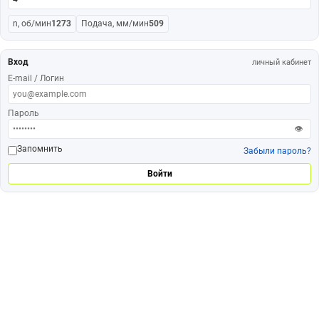
n, об/мин
1273
Подача, мм/мин
509
Вход
личный кабинет
E-mail / Логин
Пароль
👁
Запомнить
Забыли пароль?
Войти