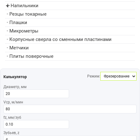
Напильники
▸
•
Резцы токарные
•
Плашки
•
Микрометры
•
Корпусные сверла со сменными пластинами
•
Метчики
•
Плиты поверочные
Режим:
Калькулятор
Диаметр, мм
Vср, м/мин
fz, мм/зуб
Зубьев, z