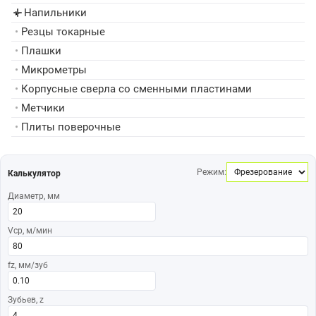
Напильники
▸
•
Резцы токарные
•
Плашки
•
Микрометры
•
Корпусные сверла со сменными пластинами
•
Метчики
•
Плиты поверочные
Режим:
Калькулятор
Диаметр, мм
Vср, м/мин
fz, мм/зуб
Зубьев, z