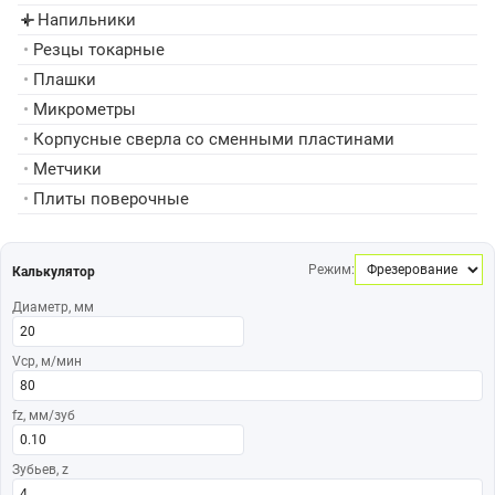
Напильники
▸
•
Резцы токарные
•
Плашки
•
Микрометры
•
Корпусные сверла со сменными пластинами
•
Метчики
•
Плиты поверочные
Режим:
Калькулятор
Диаметр, мм
Vср, м/мин
fz, мм/зуб
Зубьев, z