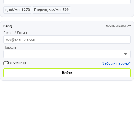
n, об/мин
1273
Подача, мм/мин
509
Вход
личный кабинет
E-mail / Логин
Пароль
👁
Запомнить
Забыли пароль?
Войти