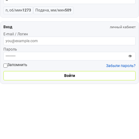
n, об/мин
1273
Подача, мм/мин
509
Вход
личный кабинет
E-mail / Логин
Пароль
👁
Запомнить
Забыли пароль?
Войти