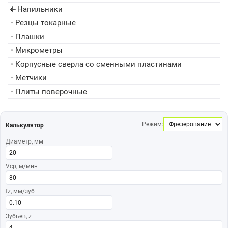
Напильники
▸
•
Резцы токарные
•
Плашки
•
Микрометры
•
Корпусные сверла со сменными пластинами
•
Метчики
•
Плиты поверочные
Режим:
Калькулятор
Диаметр, мм
Vср, м/мин
fz, мм/зуб
Зубьев, z