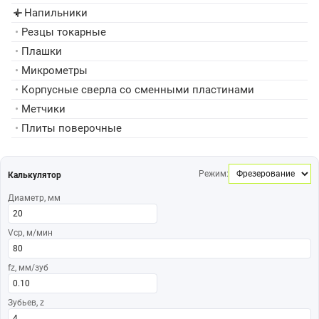
Напильники
▸
•
Резцы токарные
•
Плашки
•
Микрометры
•
Корпусные сверла со сменными пластинами
•
Метчики
•
Плиты поверочные
Режим:
Калькулятор
Диаметр, мм
Vср, м/мин
fz, мм/зуб
Зубьев, z