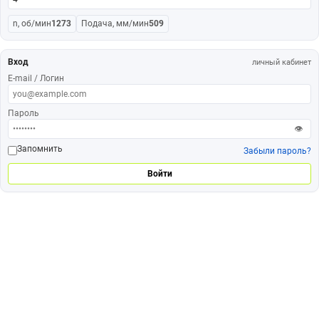
n, об/мин
1273
Подача, мм/мин
509
Вход
личный кабинет
E-mail / Логин
Пароль
👁
Запомнить
Забыли пароль?
Войти