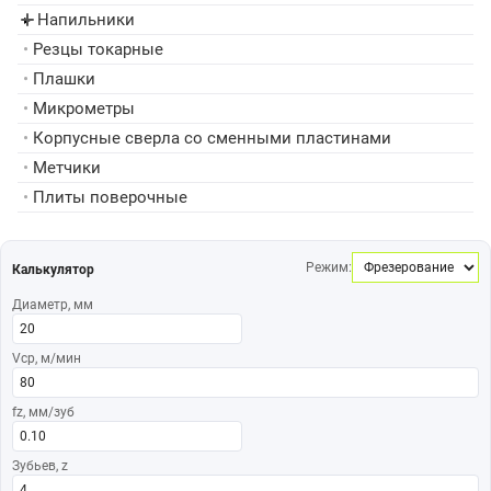
Напильники
▸
•
Резцы токарные
•
Плашки
•
Микрометры
•
Корпусные сверла со сменными пластинами
•
Метчики
•
Плиты поверочные
Режим:
Калькулятор
Диаметр, мм
Vср, м/мин
fz, мм/зуб
Зубьев, z