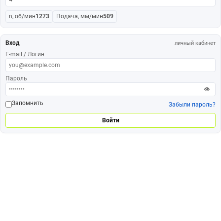
n, об/мин
1273
Подача, мм/мин
509
Вход
личный кабинет
E-mail / Логин
Пароль
👁
Запомнить
Забыли пароль?
Войти