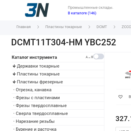
Промышленные склады.
В каталоге (146)
Главная
Пластины токарные
DCMT
ZCCC
DCMT11T304-HM YBC252
Каталог инструмента
A→Я
Державки токарные
▸
Пластины токарные
▸
Пластины фрезерные
▸
•
Отрезка, канавка
В
•
Фрезы с пластинами
•
Фрезы твердосплавные
•
Сверла твердосплавные
327.
•
Нарезание резьбы
•
Бурение и расточка