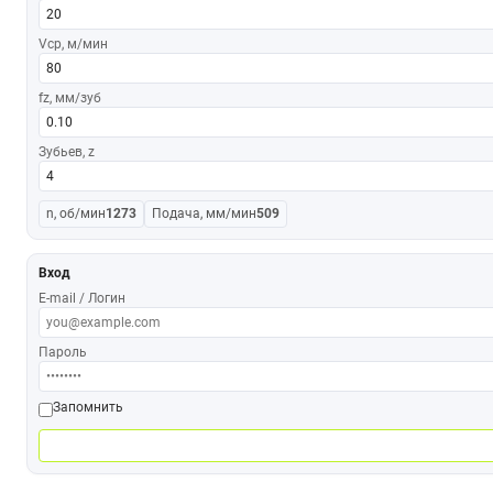
Vср, м/мин
fz, мм/зуб
Зубьев, z
n, об/мин
1273
Подача, мм/мин
509
Вход
E-mail / Логин
Пароль
Запомнить