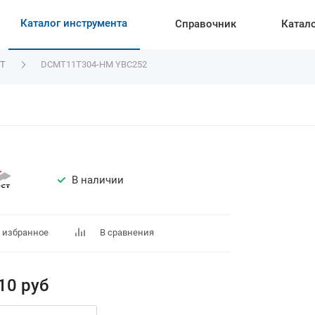
Каталог инструмента
Справочник
Катал
T
DCMT11T304-HM YBC252
В наличии
 избранное
В сравнения
10
руб