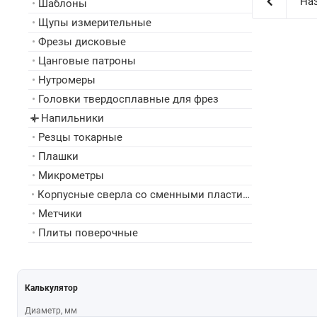
Наз
•
Шаблоны
•
Щупы измерительные
•
Фрезы дисковые
•
Цанговые патроны
•
Нутромеры
•
Головки твердосплавные для фрез
Напильники
▸
•
Резцы токарные
•
Плашки
•
Микрометры
•
Корпусные сверла со сменными пластинами
•
Метчики
•
Плиты поверочные
Калькулятор
Диаметр, мм