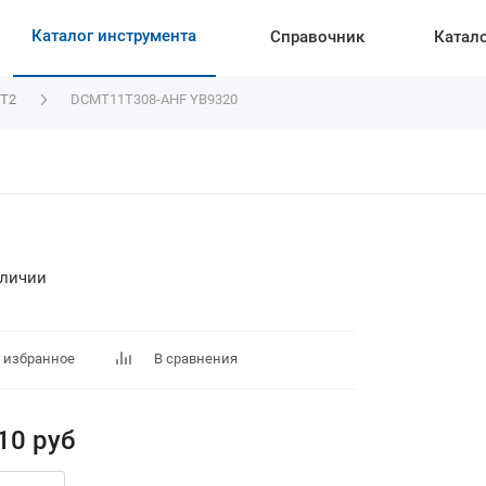
Каталог инструмента
Справочник
Катал
T2
DCMT11T308-AHF YB9320
аличии
 избранное
В сравнения
10
руб