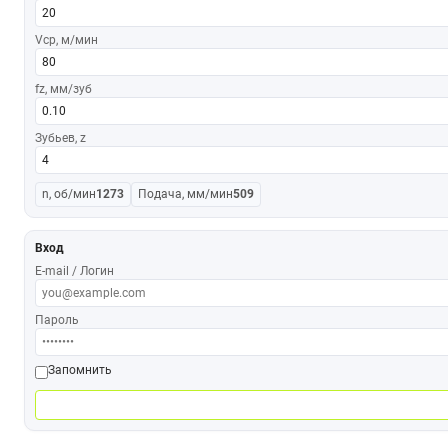
Vср, м/мин
fz, мм/зуб
Зубьев, z
n, об/мин
1273
Подача, мм/мин
509
Вход
E-mail / Логин
Пароль
Запомнить