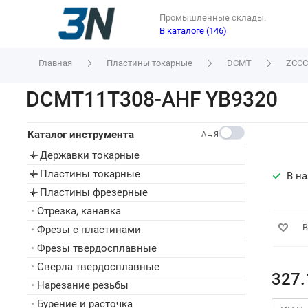
Промышленные склады.
В каталоге (146)
Главная
Пластины токарные
DCMT
ZCCC
DCMT11T308-AHF YB9320
Каталог инструмента
A→Я
Державки токарные
▸
Пластины токарные
▸
В н
Пластины фрезерные
▸
•
Отрезка, канавка
В
•
Фрезы с пластинами
•
Фрезы твердосплавные
•
Сверла твердосплавные
327.
•
Нарезание резьбы
•
Бурение и расточка