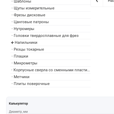
Наз
•
Шаблоны
•
Щупы измерительные
•
Фрезы дисковые
•
Цанговые патроны
•
Нутромеры
•
Головки твердосплавные для фрез
Напильники
▸
•
Резцы токарные
•
Плашки
•
Микрометры
•
Корпусные сверла со сменными пластинами
•
Метчики
•
Плиты поверочные
Калькулятор
Диаметр, мм