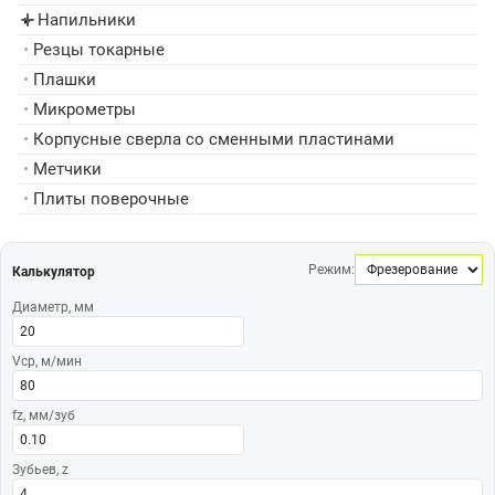
Напильники
▸
•
Резцы токарные
•
Плашки
•
Микрометры
•
Корпусные сверла со сменными пластинами
•
Метчики
•
Плиты поверочные
Режим:
Калькулятор
Диаметр, мм
Vср, м/мин
fz, мм/зуб
Зубьев, z