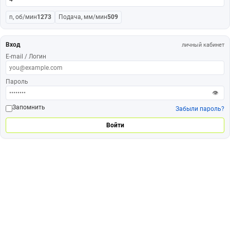
n, об/мин
1273
Подача, мм/мин
509
Вход
личный кабинет
E-mail / Логин
Пароль
👁
Запомнить
Забыли пароль?
Войти