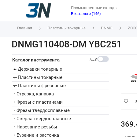
Промышленные склады.
В каталоге (146)
Главная
Пластины токарные
DNMG
ZCC
DNMG110408-DM YBC251
Каталог инструмента
A→Я
Державки токарные
▸
Пластины токарные
▸
Пластины фрезерные
▸
•
Отрезка, канавка
В
•
Фрезы с пластинами
•
Фрезы твердосплавные
•
Сверла твердосплавные
369.
•
Нарезание резьбы
•
Бурение и расточка