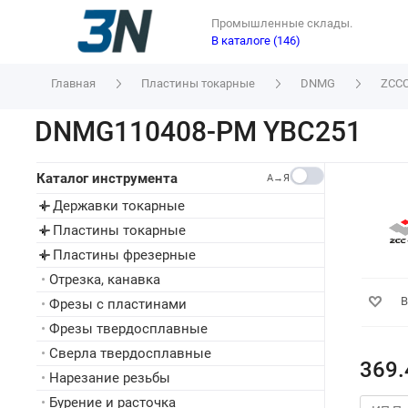
Промышленные склады.
В каталоге (146)
Главная
Пластины токарные
DNMG
ZCC
DNMG110408-PM YBC251
Каталог инструмента
A→Я
Державки токарные
▸
Пластины токарные
▸
Пластины фрезерные
▸
•
Отрезка, канавка
В
•
Фрезы с пластинами
•
Фрезы твердосплавные
•
Сверла твердосплавные
369.
•
Нарезание резьбы
•
Бурение и расточка