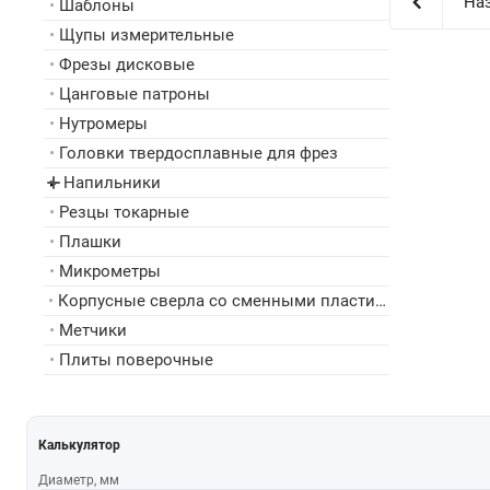
Наз
•
Шаблоны
•
Щупы измерительные
•
Фрезы дисковые
•
Цанговые патроны
•
Нутромеры
•
Головки твердосплавные для фрез
Напильники
▸
•
Резцы токарные
•
Плашки
•
Микрометры
•
Корпусные сверла со сменными пластинами
•
Метчики
•
Плиты поверочные
Калькулятор
Диаметр, мм