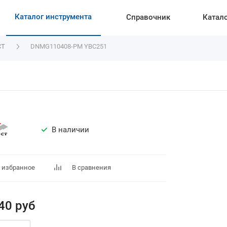
Каталог инструмента
Справочник
Катал
CT
DNMG110408-PM YBC251
В наличии
 избранное
В сравнения
40
руб