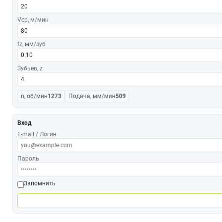
Vср, м/мин
fz, мм/зуб
Зубьев, z
n, об/мин
1273
Подача, мм/мин
509
Вход
E-mail / Логин
Пароль
Запомнить