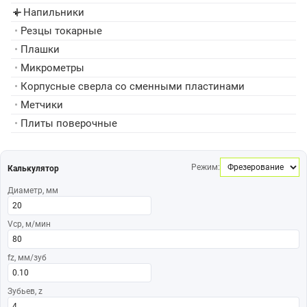
Напильники
▸
•
Резцы токарные
•
Плашки
•
Микрометры
•
Корпусные сверла со сменными пластинами
•
Метчики
•
Плиты поверочные
Режим:
Калькулятор
Диаметр, мм
Vср, м/мин
fz, мм/зуб
Зубьев, z