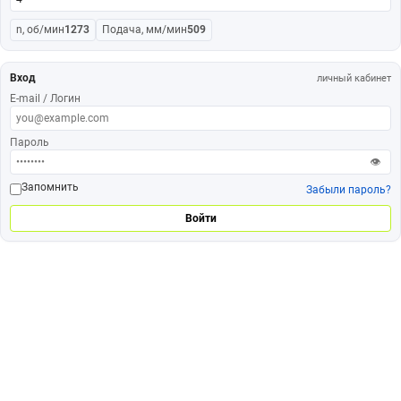
n, об/мин
1273
Подача, мм/мин
509
Вход
личный кабинет
E-mail / Логин
Пароль
👁
Запомнить
Забыли пароль?
Войти