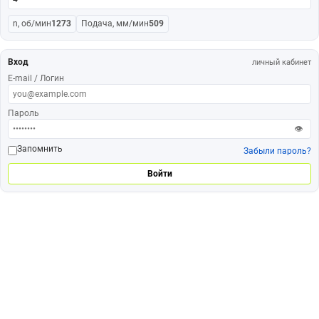
n, об/мин
1273
Подача, мм/мин
509
Вход
личный кабинет
E-mail / Логин
Пароль
👁
Запомнить
Забыли пароль?
Войти