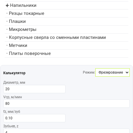
Напильники
▸
•
Резцы токарные
•
Плашки
•
Микрометры
•
Корпусные сверла со сменными пластинами
•
Метчики
•
Плиты поверочные
Режим:
Калькулятор
Диаметр, мм
Vср, м/мин
fz, мм/зуб
Зубьев, z