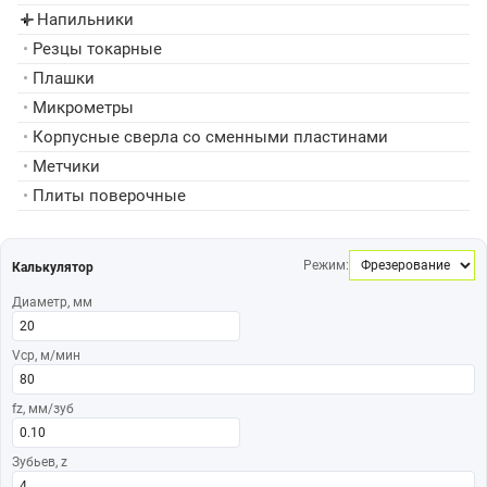
Напильники
▸
•
Резцы токарные
•
Плашки
•
Микрометры
•
Корпусные сверла со сменными пластинами
•
Метчики
•
Плиты поверочные
Режим:
Калькулятор
Диаметр, мм
Vср, м/мин
fz, мм/зуб
Зубьев, z