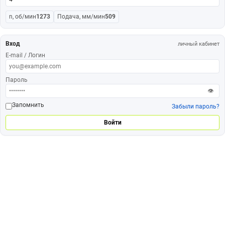
n, об/мин
1273
Подача, мм/мин
509
Вход
личный кабинет
E-mail / Логин
Пароль
👁
Запомнить
Забыли пароль?
Войти