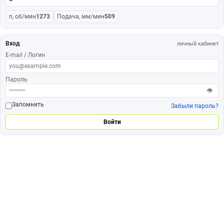
n, об/мин
1273
Подача, мм/мин
509
Вход
личный кабинет
E-mail / Логин
Пароль
👁
Запомнить
Забыли пароль?
Войти