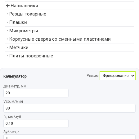
Напильники
▸
•
Резцы токарные
•
Плашки
•
Микрометры
•
Корпусные сверла со сменными пластинами
•
Метчики
•
Плиты поверочные
Режим:
Калькулятор
Диаметр, мм
Vср, м/мин
fz, мм/зуб
Зубьев, z