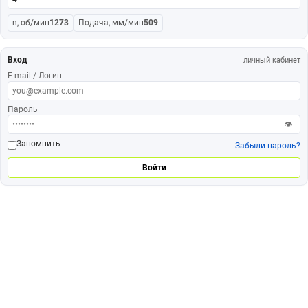
n, об/мин
1273
Подача, мм/мин
509
Вход
личный кабинет
E-mail / Логин
Пароль
👁
Запомнить
Забыли пароль?
Войти