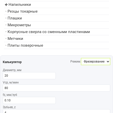
Напильники
▸
•
Резцы токарные
•
Плашки
•
Микрометры
•
Корпусные сверла со сменными пластинами
•
Метчики
•
Плиты поверочные
Режим:
Калькулятор
Диаметр, мм
Vср, м/мин
fz, мм/зуб
Зубьев, z