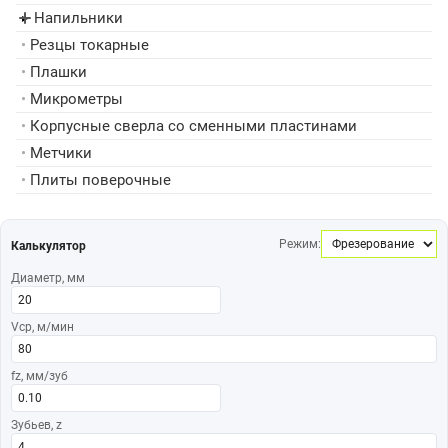
Напильники
▸
•
Резцы токарные
•
Плашки
•
Микрометры
•
Корпусные сверла со сменными пластинами
•
Метчики
•
Плиты поверочные
Режим:
Калькулятор
Диаметр, мм
Vср, м/мин
fz, мм/зуб
Зубьев, z