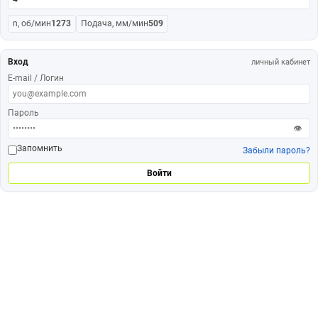
n, об/мин
1273
Подача, мм/мин
509
Вход
личный кабинет
E-mail / Логин
Пароль
👁
Запомнить
Забыли пароль?
Войти