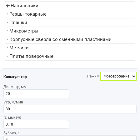
Напильники
▸
•
Резцы токарные
•
Плашки
•
Микрометры
•
Корпусные сверла со сменными пластинами
•
Метчики
•
Плиты поверочные
Режим:
Калькулятор
Диаметр, мм
Vср, м/мин
fz, мм/зуб
Зубьев, z