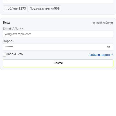
n, об/мин
1273
Подача, мм/мин
509
Вход
личный кабинет
E-mail / Логин
Пароль
👁
Запомнить
Забыли пароль?
Войти