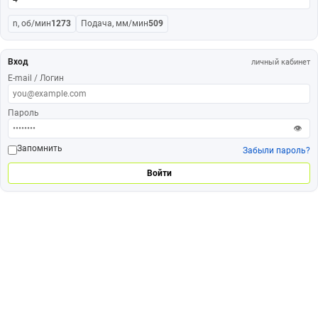
n, об/мин
1273
Подача, мм/мин
509
Вход
личный кабинет
E-mail / Логин
Пароль
👁
Запомнить
Забыли пароль?
Войти