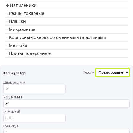
Напильники
▸
•
Резцы токарные
•
Плашки
•
Микрометры
•
Корпусные сверла со сменными пластинами
•
Метчики
•
Плиты поверочные
Режим:
Калькулятор
Диаметр, мм
Vср, м/мин
fz, мм/зуб
Зубьев, z